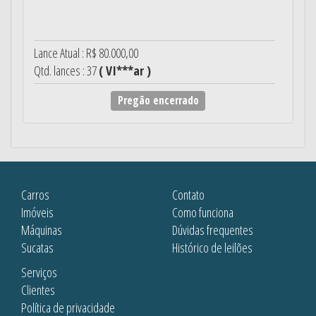
Lance Atual : R$ 80.000,00
Qtd. lances : 37
( VI***ar )
Pregão encerrado
Carros
Contato
Imóveis
Como funciona
Máquinas
Dúvidas frequentes
Sucatas
Histórico de leilões
Serviços
Clientes
Política de privacidade